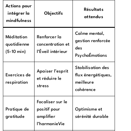
Actions pour
Résultats
intégrer la
Objectifs
attendus
mindfulness
Calme mental,
Méditation
Renforcer la
gestion renforcée
quotidienne
concentration et
des
(5-10 min)
l’Éveil intérieur
PsychoÉmotions
Stabilisation des
Apaiser l’esprit
Exercices de
flux énergétiques,
et réduire le
respiration
meilleure
stress
cohérence
Focaliser sur le
Pratique de
positif pour
Optimisme et
gratitude
amplifier
sérénité durable
l’harmonieVie