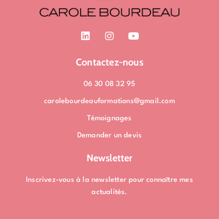
L
I
Y
i
n
o
n
s
u
k
t
t
Contactez-nous
e
a
u
d
g
b
06 30 08 32 95
i
r
e
n
a
carolebourdeauformations@gmail.com
m
Témoignages
Demander un devis
Newsletter
Inscrivez-vous à la newsletter pour connaître mes
actualités.