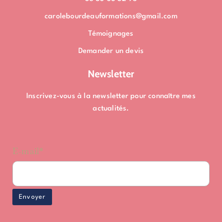
i
r
e
n
a
carolebourdeauformations@gmail.com
m
Témoignages
Demander un devis
Newsletter
Inscrivez-vous à la newsletter pour connaître mes
actualités.
E-mail*