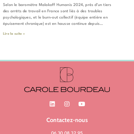
Selon le baromètre Malakoff Humanis 2024, près d’un tiers
des arrêts de travail en France sont liés à des troubles
psychologiques, et le burn-out collectif (équipe entière en
épuisement chronique) est en hausse continue depuis…
Lire la suite »
L
I
Y
i
n
o
n
s
u
k
t
t
Contactez-nous
e
a
u
d
g
b
06 30 08 32 95