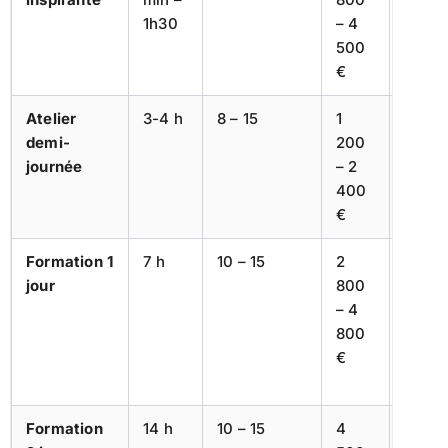
1h30
– 4
lance
500
projet
€
hands
Atelier
3-4 h
8 – 15
1
Initia
demi-
200
sensib
journée
– 2
levier
400
€
Formation 1
7 h
10 – 15
2
Acqui
jour
800
d’un 
– 4
(auto
800
régula
€
commu
émoti
Formation
14 h
10 – 15
4
Prog