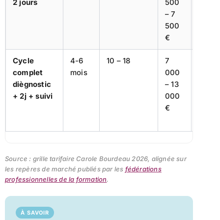
2 jours
500
compl
– 7
manag
500
équip
€
Cycle
4-6
10 – 18
7
Trans
complet
mois
000
durab
diègnostic
– 13
confl
+ 2j + suivi
000
en
€
comp
équip
Source : grille tarifaire Carole Bourdeau 2026, alignée sur
les repères de marché publiés par les
fédérations
professionnelles de la formation
.
À SAVOIR