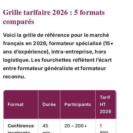
Grille tarifaire 2026 : 5 formats
comparés
Voici la grille de référence pour le marché
français en 2026, formateur spécialisé (15+
ans d’expérience), intra-entreprise, hors
logistique. Les fourchettes reflètent l’écart
entre formateur généraliste et formateur
reconnu.
Tarif
Format
Durée
Participants
HT
Usage
2026
Conférence
45
20 – 200+
1
Sémin
inspirante
min –
800
annue