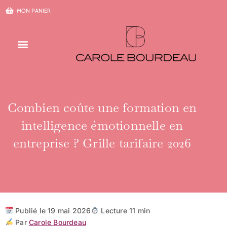
Aller
MON PANIER
au
contenu
Combien coûte une formation en
intelligence émotionnelle en
entreprise ? Grille tarifaire 2026
Publié le 19 mai 2026
Lecture 11 min
Par
Carole Bourdeau