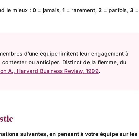
nd le mieux :
0
= jamais,
1
= rarement,
2
= parfois,
3
=
s membres d’une équipe limitent leur engagement à
contester ou anticiper. Distinct de la flemme, du
n A., Harvard Business Review, 1999
.
stic
mations suivantes, en pensant à votre équipe sur les