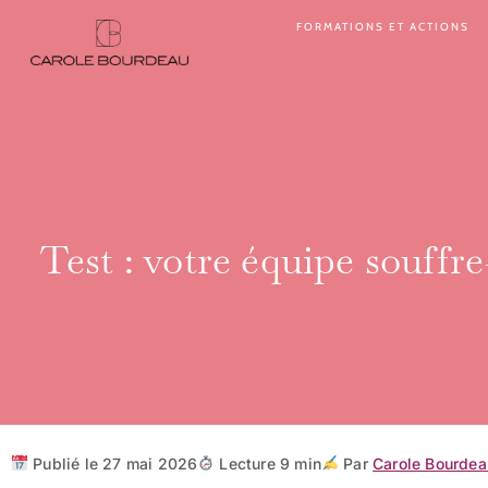
Aller
FORMATIONS ET ACTIONS
au
contenu
Test : votre équipe souffre
Publié le 27 mai 2026
Lecture 9 min
Par
Carole Bourdea