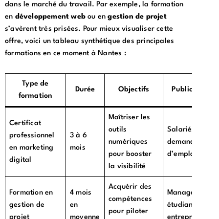
dans le marché du travail. Par exemple, la formation
en
développement web
ou en
gestion de projet
s’avèrent très prisées. Pour mieux visualiser cette
offre, voici un tableau synthétique des principales
formations en ce moment à Nantes :
Type de
Durée
Objectifs
Public cible
formation
Maîtriser les
Certificat
outils
Salariés,
professionnel
3 à 6
numériques
demandeurs
en marketing
mois
pour booster
d’emploi
digital
la visibilité
Acquérir des
Formation en
4 mois
Managers,
compétences
gestion de
en
étudiants,
pour piloter
projet
moyenne
entrepreneurs