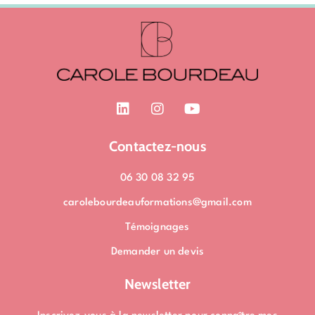
L
I
Y
i
n
o
n
s
u
k
t
t
Contactez-nous
e
a
u
d
g
b
06 30 08 32 95
i
r
e
n
a
carolebourdeauformations@gmail.com
m
Témoignages
Demander un devis
Newsletter