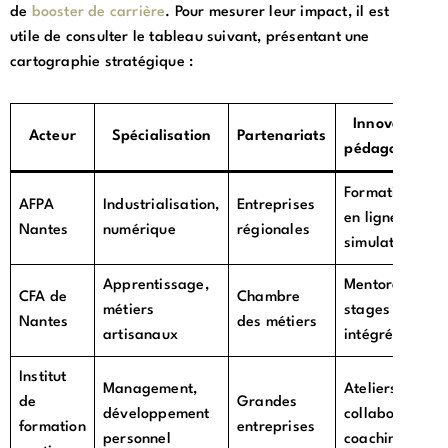
de
booster de carrière
. Pour mesurer leur impact, il est
utile de consulter le tableau suivant, présentant une
cartographie stratégique :
Innovation
Acteur
Spécialisation
Partenariats
pédagogique
Formations
AFPA
Industrialisation,
Entreprises
en ligne,
Nantes
numérique
régionales
simulateurs
Apprentissage,
Mentorat,
CFA de
Chambre
métiers
stages
Nantes
des métiers
artisanaux
intégrés
Institut
Management,
Ateliers
de
Grandes
développement
collaboratifs,
formation
entreprises
personnel
coaching